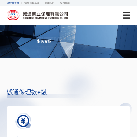
诚通保理
保理云平台
|
保理指数系统
|
集团站群
|
公司邮箱
诚通保理款e融