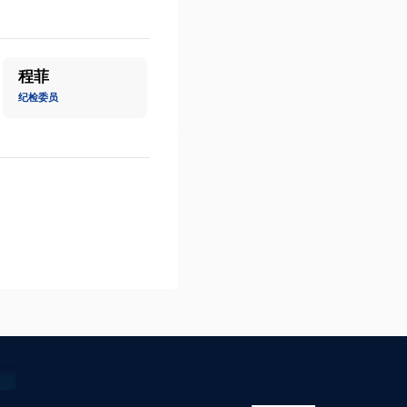
程菲
纪检委员