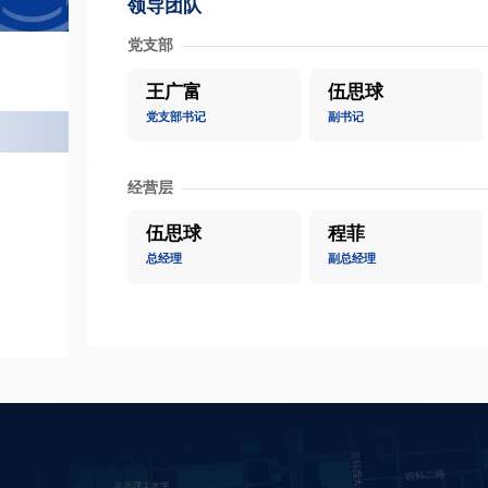
领导团队
党支部
王广富
伍思球
党支部书记
副书记
经营层
伍思球
程菲
总经理
副总经理