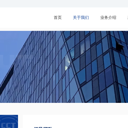
首页
关于我们
业务介绍