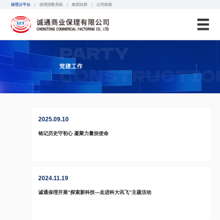
诚通保理
保理云平台
|
保理指数系统
|
集团站群
|
公司邮箱
2025.09.10
铭记历史守初心 凝聚力量担使命
2024.11.19
诚通保理开展“探索新科技—走进科大讯飞”主题活动