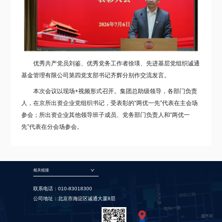
优秀共产党员刘鉴、优秀党务工作者徐瑛、先进基层党组织诚通
基金管理有限公司第四党支部书记齐辉分别作交流发言。
本次会议以现场+视频形式召开。集团总助级领导，各部门负责
人，在京所出资企业党组织书记，受表彰的“两优一先”代表在主会场
参会；所出资企业其他领导班子成员、党务部门负责人和“两优一
先”代表在分会场参会。
相关链接
联系电话：010-83018300
公司地址：北京市海淀区诚通大厦8层