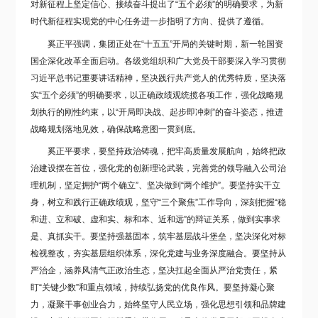
对新征程上坚定信心、接续奋斗提出了“五个必须”的明确要求，为新
时代新征程实现党的中心任务进一步指明了方向、提供了遵循。
奚正平强调，集团正处在“十五五”开局的关键时期，新一轮国资
国企深化改革全面启动。各级党组织和广大党员干部要深入学习贯彻
习近平总书记重要讲话精神，坚决践行共产党人的优秀特质，坚决落
实“五个必须”的明确要求，以正确政绩观统揽各项工作，强化战略规
划执行的刚性约束，以“开局即决战、起步即冲刺”的奋斗姿态，推进
战略规划落地见效，确保战略意图一贯到底。
奚正平要求，要坚持政治铸魂，把牢高质量发展航向，始终把政
治建设摆在首位，强化党的创新理论武装，完善党的领导融入公司治
理机制，坚定拥护“两个确立”、坚决做到“两个维护”。要坚持实干立
身，树立和践行正确政绩观，坚守“三个聚焦”工作导向，深刻把握“稳
和进、立和破、虚和实、标和本、近和远”的辩证关系，做到实事求
是、真抓实干。要坚持强基固本，筑牢基层战斗堡垒，坚决深化对标
检视整改，夯实基层组织体系，深化党建与业务深度融合。要坚持从
严治企，涵养风清气正政治生态，坚决扛起全面从严治党责任，紧
盯“关键少数”和重点领域，持续弘扬党的优良作风。要坚持凝心聚
力，凝聚干事创业合力，始终坚守人民立场，强化思想引领和品牌建