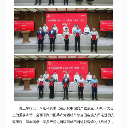
奚正平指出，习近平总书记在庆祝中国共产党成立105周年大会
上的重要讲话，全面回顾中国共产党团结带领全国各族人民走过的光
辉历程，深刻揭示中国共产党之所以能够不断铸就辉煌的优秀特质，