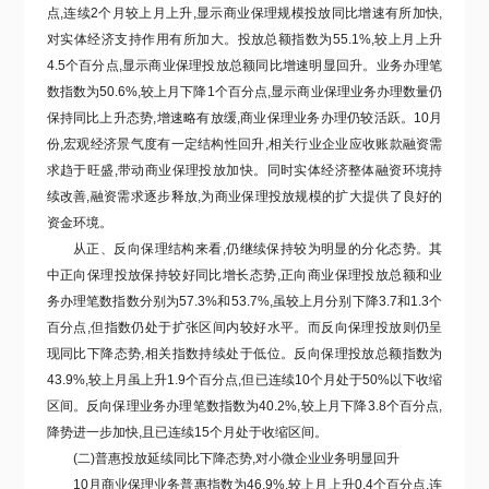
点,连续2个月较上月上升,显示
商业保理规模投放同比增速有所加快,
对实体经济支持作用有所加大。
投放总额指数为55.1%,较上月上升
4.5个百分点,显示
商业保理投放总额同比增速明显回升。
业务办理笔
数指数为50.6%,较上月下降1个百分点,显示商业保理
业务办理数量仍
保持同比上升态势,增速略有放缓,商业保理业务办理仍较活跃。
10月
份,宏观经济景气度有一定结构性回升,相关行业企业应收账款融资需
求趋于旺盛,带动商业保理投放加快。同时实体经济整体融资环境持
续改善,融资需求逐步释放,为商业保理投放规模的扩大提供了良好的
资金环境。
从正、反向保理结构来看,仍继续保持较为明显的分化态势。其
中正向保理投放保持较好同比增长态势,
正向商业保理投放总额和业
务办理笔数指数分别为57.3%和53.7%,虽较上月分别下降3.7和1.3个
百分点,但指数仍处于扩张区间内较好水平。
而反向保理投放则仍呈
现同比下降态势,相关指数持续处于低位。
反向保理投放总额指数为
43.9%,较上月虽上升1.9个百分点,但已连续10个月处于50%以下收缩
区间。反向保理业务办理笔数指数为40.2%,较上月下降3.8个百分点,
降势进一步加快,且已连续15个月处于收缩区间。
(二)普惠投放延续同比下降态势,对小微企业业务明显回升
10月商业保理业务普惠指数为46.9%,较上月上升0.4个百分点,连