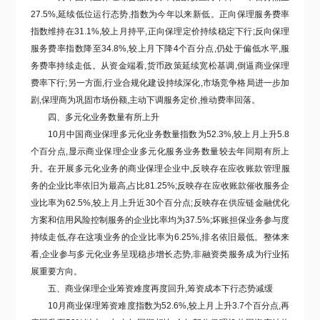
27.5%,延续低位运行态势,指数
为今年
以来新低。正向保理服务费率
指数维持
在
31.1%,
较上月
持平,正向保理定价
持续
稳定
下行
;反向保理
服务费率指数降至34.8%,
较上月
下降4个百分点,仍处于偏低水平
,
服
务费率持续走低
。
从资金端看,货币政策延续宽松基调,
倒逼商业保理
费率下行;另一方面,行业合规化建设持续深化,市场竞争格局进一步加
剧,保理商为巩固市场份额,主动下调服务定价,推动费率回落。
四、
多元化
业务数量有所上升
10
月中国商业保理多元
化
业务数量指数
为52.3
%,
较上月上升5.8
个百分点,显示
商业保理企业多元化服务业务数量较去年同期有所上
升
。在开展多元化业务的
商业保理
企业中,
反映存在
应收账款管理
服
务的企业比率依旧为最高,占比81.25%;反映存在应收账款催收服务企
业比率为62.5
%
,较上月上升近30个百分点;反映存在供应链金融优化
方案和信用风险控制服务的企业比率均为37.5%;
坏账担保业务参与度
持续走低,存在这项业务的企业比率为6.25%,排名依旧最低
。整体来
看,企业参与多元化业务呈现稳步增长态势,非融资类服务成为行业
拓
展重要
方向。
五、商业保理企业筹资
难度
再度回升,
筹资成本
下行态势减缓
10月商业保理筹资难度指数为52.6%,较上月上升3.7个百分点,
再