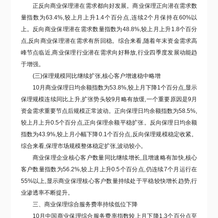
正反向商业保理潜在需求都向好发展。商业保理正向潜在需求数
量指数为63.4%,较上月上升1.4个百分点,连续2个月保持在60%以
上。反向商业保理潜在需求数量指数为48.8%,较上月上升1.8个百分
点,反向商业保理潜在需求有所回稳。综合来看,随着年末资金需求高
峰节点临近,商业保理行业潜在需求向好释放,行业四季度发展动能趋
于增强。
(三)保理规模同比继续扩张,核心客户增速稳中略增
10月商业保理日均余额指数为53.8%,较上月下降1个百分点,显示
保理规模连续同比上升,扩张势头较9月略有放缓,一个重要原因是9月
资金需求重要节点后规模正常波动。正向保理日均余额指数为58.5%,
较上月上升0.5个百分点,正向保理余额平稳扩张。反向保理日均余额
指数为43.9%,较上月小幅下降0.1个百分点,反向保理规模稳定收紧。
综合来看,保理市场规模整体稳定扩张,波动较小。
商业保理企业核心客户数量同比继续增长,且增速略有加快,核心
客户数量指数为56.2%,较上月上升0.5个百分点,仍连续7个月运行在
55%以上,显示商业保理核心客户数量持续处于平稳较快增长趋势,行
业渗透率不断提升。
三、商业保理综合服务费率持续低位下降
10月中国商业保理综合服务费率指数
较上月
下降1.3个百分点至