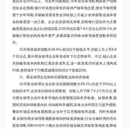
度回升至
50%以上。与去年同期相比,今年部分保理机构因资产结构
优化未达预期,银行对其授信审批仍保持严格审慎态度,授信节奏明显
慢于去年同期,非银融资渠道资金供给较上月减少,机构获取低成本资
金的难度进一步凸显。从企业反馈情况来看,反映银行
贷款
作为主要
融资渠道的企业占比
持续回落
,
10月环比回落7.9个百分点至56.1%
,伴
随银行附加的风控条件更严,多重因素共同推动筹资难度指数
有所回
升
。
10
月筹资成本指数
为
38.6%
,依旧位于较低水平,但
较上月上升6.8
个百分点,
显示
商业保理企业筹资成本
下行态势收窄
。不过,核心企业
共担融资成本的机制已逐步形成常态,这一政策底仍对成本上涨构成
约束,使得成本
下行幅度减缓但依旧位于较低区间
。
六、
商业保理
企业保持乐观预期,边际有所收敛
1
0
月商业保理企业业务活动预期指数为58.2%,
仍处于55%以上
的较好水平,企业依旧保持乐观预期。但较上月
下降
了
4.2个百分点,显
示商业保理企业对未来市场
的乐观
预期
边际有所
收敛。
短期来看
,我
国经济
虽持续
恢复向好
,但
动能
有所
偏弱,实体企业经营活力提升缓慢,
叠加市场流动性收紧预期
,企业对于后市预期有所趋紧
。
同时长期来
看,
全国性商业保理新规配套细则持续发挥效能,行业合规经营的导向
愈发清晰,同时针对中小微企业的供应链金融支持政策落地提速,降低