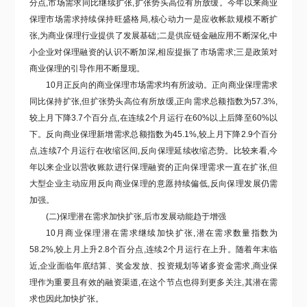
分点,市场需求同比继续扩张,扩张势头高位有所放缓。今年以来商业
保理市场需求持续保持旺盛格局,核心动力一是应收帐款规模不断扩
张,为商业保理行业提供了发展基础;二是供应链金融应用不断深化,中
小企业对保理融资的认识不断加深,相应提振了市场需求;三是政策对
商业保理的引导作用不断显现。
10月正反向的商业保理市场需求均有所波动。正向商业保理需求
同比保持扩张,但扩张势头高位有所放缓,正向需求总额指数为57.3%,
较上月下降3.7个百分点,在连续2个月运行在60%以上后降至60%以
下。‌反向商业保理新增需求总额指数为45.1%,较上月下降2.9个百分
点,连续7个月运行在收缩区间,反向保理延续收缩态势。比较来看,今
年以来企业以营收账款进行保理融资的正向保理需求一直在扩张,但
大型企业主动应用反向商业保理的意愿持续偏低,反向保理发展仍需
加强。
(二)保理潜在需求加快扩张,后市发展动能趋于增强
10月商业保理潜在需求继续加快扩张,潜在需求数量指数为
58.2%,较上月上升2.8个百分点,连续2个月运行在上升。随着年末临
近,企业面临年底结算、奖金发放、投资规划等诸多资金需求,商业保
理作为重要且有效的融资渠道,在这个节点也得到更多关注,其潜在需
求也因此加快扩张。