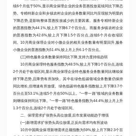
续6个月低于50%,显示
商业保理企业的业务普惠投放延续同比下降态
势。专精特新企业和乡镇农村企业的业务数量同比均呈现较为明显的
下降态势,是影响整体普惠投放减少的主要因素。
服务专精特新企业
的普惠指数为44.1%,较上月下降6.7个百分点。而服务乡镇农村企业
的普惠指数为42.6%,较上月下降1.5个百分点,连续6个月在收缩区
间。10月
商业保理企业对小微企业的相关业务数量有明显回升,
服务
小微企业的普惠指数为51.4%,较上月上升6.1个百分点。
(三)特色服务业务数量保持同比下降,支持力度持续趋弱
10月商业保理特色服务指数为48.5%,较上月下降1个百分点,连续
2个月处于收缩区间,显示商业保理企业特色服务业务数量同比继续保
持下降态势,且降势有所加快。其中
在绿色低碳领域业务数量仍保持
同比增长,但增速有所放缓。
绿色低碳特色服务指数较上月下降3.7个
百分点至53.1%,连续5个月在50%以上。
“一带一路”领域的业务数量
则继续保持同比下降。
“一带一路”特色服务指数为44.4%,较上月上升
1.3个百分点,连续2个月处于收缩区间。
二、保理需求扩张势头高位放缓,后市发展动能趋于增强
(一)新增需求扩张势头高位放缓,正反向需求均有所波动
10月中国商业保理新增需求总额指数为59%,较上月下降2.3个百