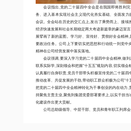
会议指出,党的二十届四中全会是在我国即将胜利完
务、进入基本实现社会主义现代化夯实基础、全面发力
会议。全会站在历史的交汇点上,发出了乘势而上、接续
经济快速发展和社会长期稳定两大奇迹新篇章的豪迈宣言,
展擘画了新的蓝图
。
学习好、宣传好、贯彻好全会精神,
要政治任务
。
公司上下要
切实把思想和行动统一到党中央
精神在
公司经营发展中落实落地
。
会议强调,
要深入学习党的二十届四中全会精神,做
联系实际学,深刻领会和把握“十五五”规划内容,切实领会
认真履行自身职责,党员干部带头积极宣传党的二十届四
推动改革、共促发展的干劲,带动职工群众积极为公司“十
把党的二十届四中全会精神转化为干事创业的内在动力,
持聚焦主责主业,聚焦到集团党委部署要求上,以实干担当
化建设作出更大贡献。
公司总助级领导、中层干部
、
党员和青年职工
列席会