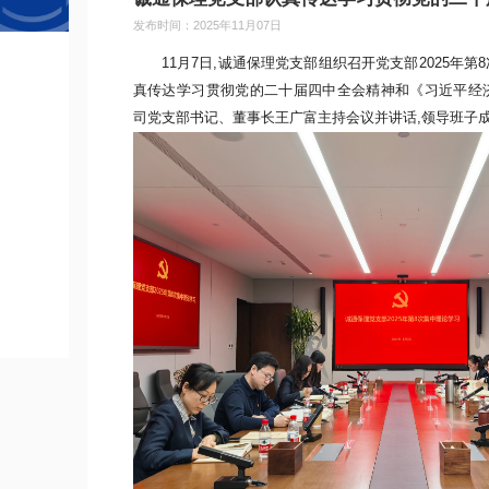
发布时间：2025年11月07日
11月
7
日,
诚通保理
党支部组织召开党支部
2025年第
真传达学习贯彻
党的二十届四中全会精神和《
习近平经
司党支部书记、董事
长王广富
主持会议
并讲话
,
领导班子