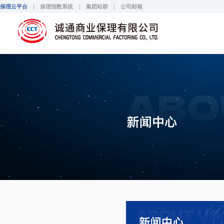
诚通保理
保理云平台
保理指数系统
集团站群
公司邮箱
|
|
|