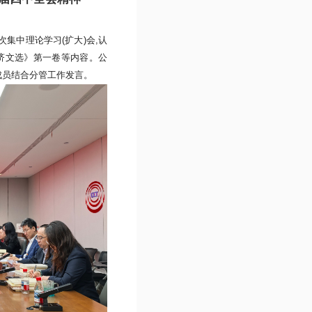
8次集中
理论学习
(
扩大
)
会
,
认
济文选
》第
一
卷等内容。公
成员结合分管工作发言。