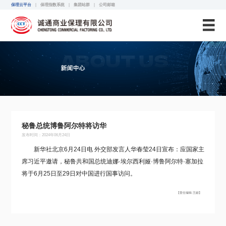
诚通保理
保理云平台
|
保理指数系统
|
集团站群
|
公司邮箱
秘鲁总统博鲁阿尔特将访华
发布时间：2024年06月24日
新华社北京6月24日电 外交部发言人华春莹24日宣布：应国家主
席习近平邀请，秘鲁共和国总统迪娜·埃尔西利娅·博鲁阿尔特·塞加拉
将于6月25日至29日对中国进行国事访问。
【责任编辑:王頔】